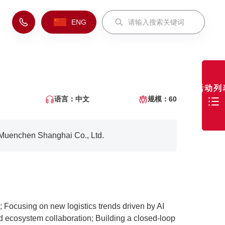
ENG
活动列
语言：中文
规模：60
uenchen Shanghai Co., Ltd.
n; Focusing on new logistics trends driven by AI
ecosystem collaboration; Building a closed-loop