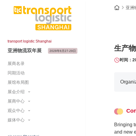
亚洲
transport logistic Shanghai
生产物
亚洲物流双年展
2028年6月27-29日
时间：202
展商名录
同期活动
Organi
展馆布局图
展会介绍
展商中心
展会概况
展示范围
Con
观众中心
预定展位
主题展区
为何参展
媒体中心
参观登记&门票
Bringing t
展会大数据
国际展团
为何参观
展会新闻
and new e
展会照片与视频
重要日程及时间节点