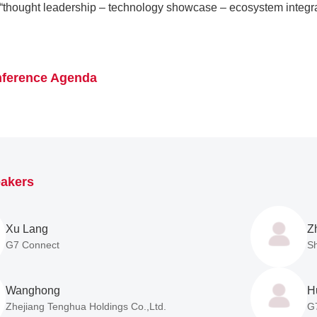
“thought leadership – technology showcase – ecosystem integrat
ference Agenda
akers
Xu Lang
Z
G7 Connect
Sh
Wanghong
H
Zhejiang Tenghua Holdings Co.,Ltd.
G