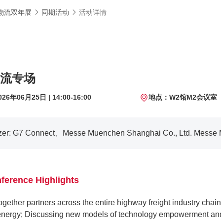
物流双年展
同期活动
活动详情
流专场
6年06月25日 | 14:00-16:00
地点：W2馆M2会议室
zer:
G7 Connect、Messe Muenchen Shanghai Co., Ltd. Messe M
ference Highlights
ogether partners across the entire highway freight industry chai
nergy; Discussing new models of technology empowerment and 