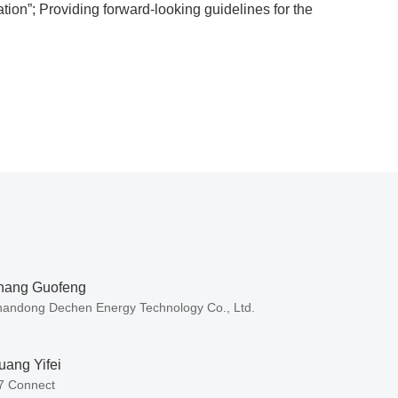
ion”; Providing forward-looking guidelines for the
hang Guofeng
andong Dechen Energy Technology Co., Ltd.
uang Yifei
7 Connect