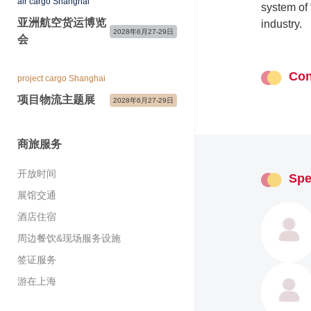
air cargo Shanghai
开放时间
合作媒体
system of 
展商感言
展商宣传及服务
国际展团
亚洲航空货运博览
现场新闻中心&媒体服务
industry.
2028年6月27-29日
主办与支持单位
会
参展咨询&常见问题
展会宣传物料
展会照片与视频
展会快讯&关注我们
参观咨询&常见问题
媒体联络
Con
project cargo Shanghai
项目物流主题展
2028年6月27-29日
商旅服务
开放时间
Spe
展馆交通
酒店住宿
周边餐饮&现场服务设施
签证服务
游在上海