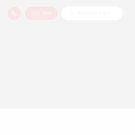
ENG
。