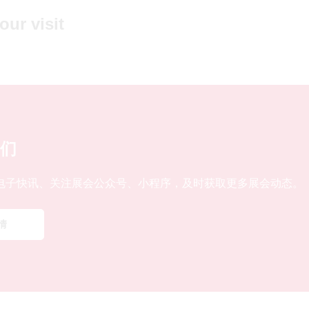
our visit
周边餐饮&现场服务设施
展馆交通
们
电子快讯、关注展会公众号、小程序，及时获取更多展会动态。
情