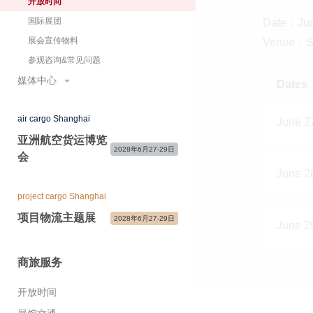
开放时间
展商感言
展商宣传及服务
国际展团
Date：Jun
主办与支持单位
参展咨询&常见问题
展会宣传物料
Venue：Sh
展会快讯&关注我们
参观咨询&常见问题
媒体中心
Dates
展会新闻
air cargo Shanghai
合作媒体
June 2
亚洲航空货运博览
现场新闻中心&媒体服务
2028年6月27-29日
会
展会照片与视频
June 2
媒体联络
project cargo Shanghai
项目物流主题展
2028年6月27-29日
June 2
商旅服务
开放时间