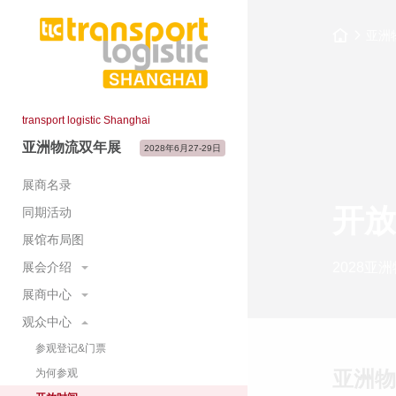
亚洲
transport logistic Shanghai
亚洲物流双年展
2028年6月27-29日
展商名录
开放
同期活动
展馆布局图
展会介绍
2028亚
展商中心
展会概况
展示范围
观众中心
预定展位
主题展区
为何参展
参观登记&门票
展会大数据
国际展团
为何参观
亚洲物
展会照片与视频
重要日程及时间节点