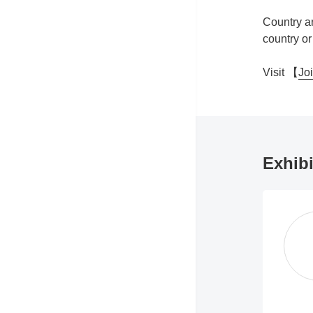
Country an
country or
Visit 【
Joi
Exhibi