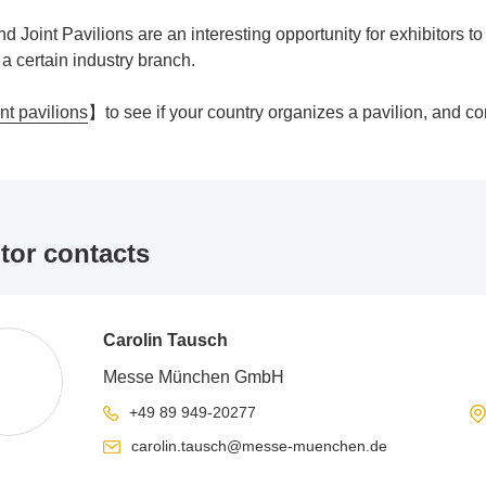
d Joint Pavilions are an interesting opportunity for exhibitors to
 a certain industry branch.
nt pavilions
】t
o see if your country organizes a pavilion, and co
tor contacts
Carolin Tausch
Messe München GmbH
+49 89 949-20277
carolin.tausch@messe-muenchen.de