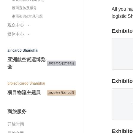
展商感言
展商宣传及服务
All you ha
主办与支持单位
logistic S
参展咨询&常见问题
展会快讯&关注我们
观众中心
Exhibito
媒体中心
参观登记&门票
为何参观
展会新闻
air cargo Shanghai
开放时间
合作媒体
国际展团
亚洲航空货运博览
现场新闻中心&媒体服务
2028年6月27-29日
会
展会宣传物料
展会照片与视频
参观咨询&常见问题
媒体联络
Exhibito
project cargo Shanghai
项目物流主题展
2028年6月27-29日
商旅服务
开放时间
Exhibito