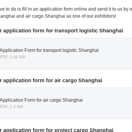
ve to do is fill in an application form online and send it to us by
hanghai and air cargo Shanghai as one of our exhibitors!
r application form for transport logistic Shanghai
Application Form for transport logistic Shanghai
PDF, 1.66 MB
r application form for air cargo Shanghai
Application Form for air cargo Shanghai
PDF, 1.3 MB
r application form for project cargo Shanghai