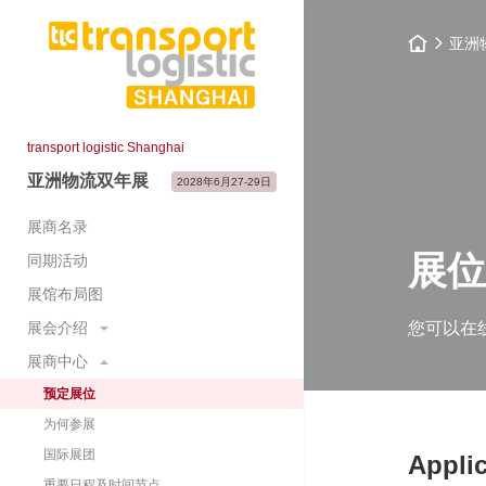
亚洲
transport logistic Shanghai
亚洲物流双年展
2028年6月27-29日
展商名录
展位
同期活动
展馆布局图
展会介绍
您可以在
展商中心
展会概况
展示范围
预定展位
主题展区
为何参展
展会大数据
国际展团
Appli
展会照片与视频
重要日程及时间节点