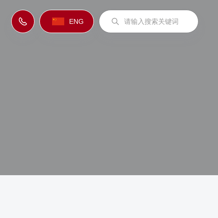
ENG
。