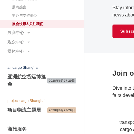
展商感言
Stay infor
news about
主办与支持单位
展会快讯&关注我们
Subscr
展商中心
观众中心
预定展位
为何参展
媒体中心
参观登记&门票
国际展团
为何参观
展会新闻
重要日程及时间节点
air cargo Shanghai
开放时间
合作媒体
Join 
展商宣传及服务
国际展团
亚洲航空货运博览
现场新闻中心&媒体服务
2028年6月27-29日
会
参展咨询&常见问题
展会宣传物料
展会照片与视频
Dive into 
参观咨询&常见问题
媒体联络
fairs deve
project cargo Shanghai
项目物流主题展
2028年6月27-29日
transpo
商旅服务
cargo 