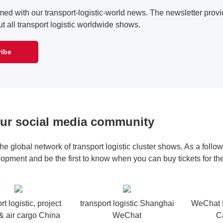
med with our transport-logistic-world news. The newsletter provid
 all transport logistic worldwide shows.
ibe
our social media community
the global network of transport logistic cluster shows. As a follow
lopment and be the first to know when you can buy tickets for the 
rt logistic, project
transport logistic Shanghai
WeChat M
& air cargo China
WeChat
C