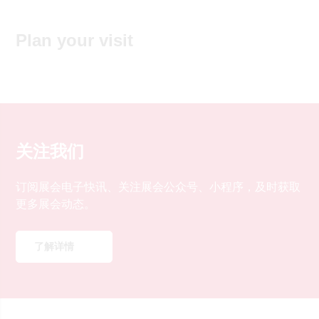
Plan your visit
周边餐饮&现场服务设施
展馆交通
参观咨询&常见问题
酒店住宿
关注我们
订阅展会电子快讯、关注展会公众号、小程序，及时获取
更多展会动态。
了解详情